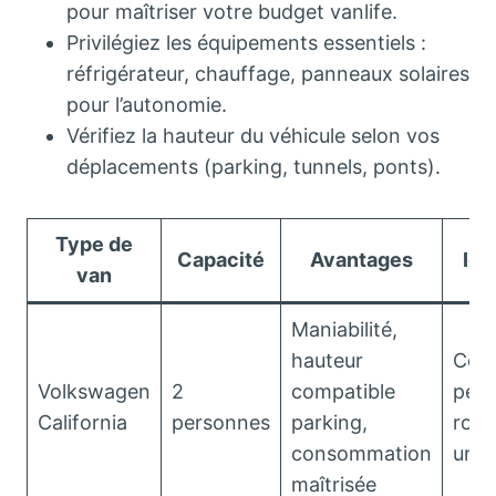
pour maîtriser votre budget vanlife.
Privilégiez les équipements essentiels :
réfrigérateur, chauffage, panneaux solaires
pour l’autonomie.
Vérifiez la hauteur du véhicule selon vos
déplacements (parking, tunnels, ponts).
Type de
Capacité
Avantages
Idé
van
Maniabilité,
hauteur
Coup
Volkswagen
2
compatible
peti
California
personnes
parking,
road
consommation
urba
maîtrisée