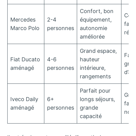
Confort, bon
Coup
Mercedes
2-4
équipement,
fami
Marco Polo
personnes
autonomie
rédu
améliorée
Grand espace,
Fami
Fiat Ducato
4-6
hauteur
gro
aménagé
personnes
intérieure,
d’am
rangements
Parfait pour
Grou
Iveco Daily
6+
longs séjours,
fami
aménagé
personnes
grande
nom
capacité