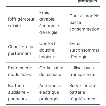
pratiques
Frais
Choisir modèle
Réfrigérateur
durable,
basse
solaire
économie
consommation
d’énergie
Confort
Éviter
Chauffe-eau
douche,
surconsommation
performant
hygiène
d’énergie
Rangements
Optimisation
Utiliser bacs
modulables
de l’espace
transparents
Batterie
Autonomie
Surveiller état
auxiliaire +
électrique
batterie
panneaux
prolongée
régulièrement