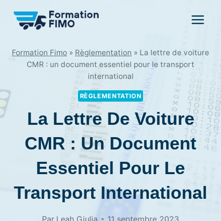
Aller
au
contenu
Formation Fimo
»
Règlementation
»
La lettre de voiture
CMR : un document essentiel pour le transport
international
RÈGLEMENTATION
La Lettre De Voiture
CMR : Un Document
Essentiel Pour Le
Transport International
Par
Leah Giulia
11 septembre 2023