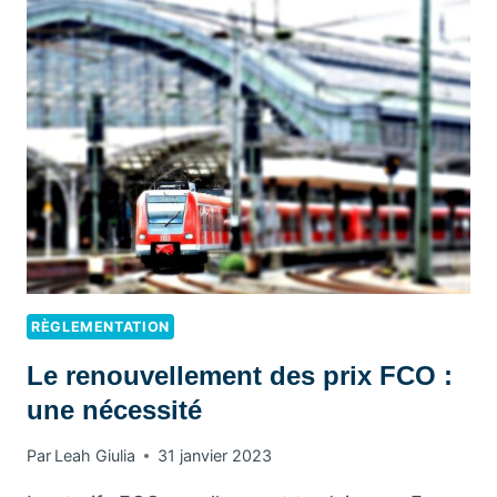
FCO
PEUT-
ELLE
AMÉLIORER
VOS
QUALIFICATIONS
DE
CONDUCTEUR ?
RÈGLEMENTATION
Le renouvellement des prix FCO :
une nécessité
Par
Leah Giulia
31 janvier 2023